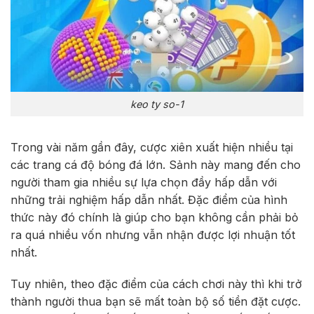
keo ty so-1
Trong vài năm gần đây, cược xiên xuất hiện nhiều tại
các trang cá độ bóng đá lớn. Sảnh này mang đến cho
người tham gia nhiều sự lựa chọn đầy hấp dẫn với
những trải nghiệm hấp dẫn nhất. Đặc điểm của hình
thức này đó chính là giúp cho bạn không cần phải bỏ
ra quá nhiều vốn nhưng vẫn nhận được lợi nhuận tốt
nhất.
Tuy nhiên, theo đặc điểm của cách chơi này thì khi trở
thành người thua bạn sẽ mất toàn bộ số tiền đặt cược.