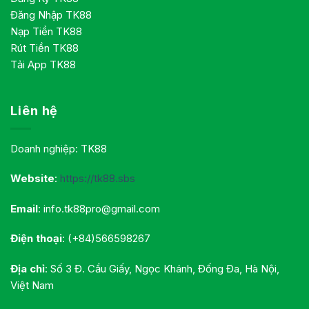
Đăng Nhập TK88
Nạp Tiền TK88
Rút Tiền TK88
Tải App TK88
Liên hệ
Doanh nghiệp: TK88
Website
:
https://tk88.sbs
Email
:
info.tk88pro@gmail.com
Điện thoại
: (+84)566598267
Địa chỉ
: Số 3 Đ. Cầu Giấy, Ngọc Khánh, Đống Đa, Hà Nội,
Việt Nam