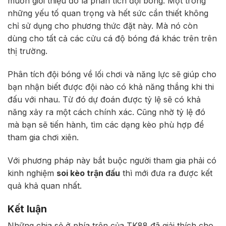
muốn giới thiệu đó là phân tích đội bóng. Một trong
những yếu tố quan trọng và hết sức cần thiết không
chỉ sử dụng cho phương thức đặt này. Mà nó còn
dùng cho tất cả các cửu cá độ bóng đá khác trên trên
thị trường.
Phân tích đội bóng về lối chơi và năng lực sẽ giúp cho
bạn nhận biết được đội nào có khả năng thắng khi thi
đấu với nhau. Từ đó dự đoán được tỷ lệ sẽ có khả
năng xảy ra một cách chính xác. Cũng nhờ tỷ lệ đó
mà bạn sẽ tiến hành, tìm các dạng kèo phù hợp để
tham gia chơi xiên.
Với phương pháp này bắt buộc người tham gia phải có
kinh nghiệm
soi kèo trận đấu
thì mới đưa ra được kết
quả khả quan nhất.
Kết luận
Những chia sẻ ở phía trên của TK88 đã giải thích cho