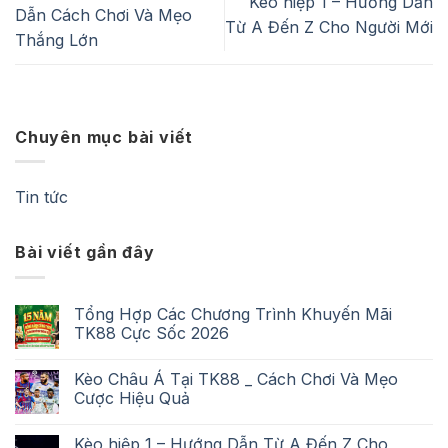
Kèo hiệp 1 – Hướng Dẫn
Dẫn Cách Chơi Và Mẹo
Từ A Đến Z Cho Người Mới
Thắng Lớn
Chuyên mục bài viết
Tin tức
Bài viết gần đây
Tổng Hợp Các Chương Trình Khuyến Mãi
TK88 Cực Sốc 2026
Kèo Châu Á Tại TK88 _ Cách Chơi Và Mẹo
Cược Hiệu Quả
Kèo hiệp 1 – Hướng Dẫn Từ A Đến Z Cho