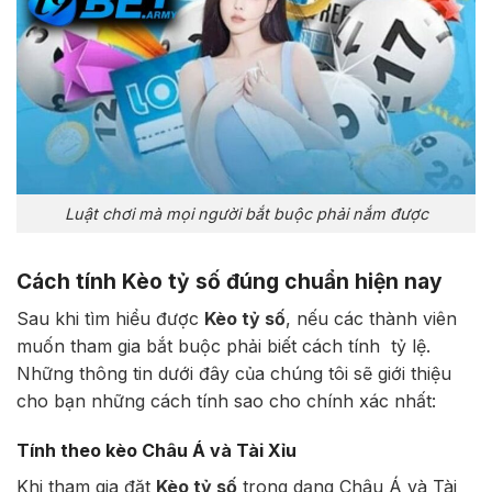
Luật chơi mà mọi người bắt buộc phải nắm được
Cách tính Kèo tỷ số đúng chuẩn hiện nay
Sau khi tìm hiểu được
Kèo tỷ số
, nếu các thành viên
muốn tham gia bắt buộc phải biết cách tính tỷ lệ.
Những thông tin dưới đây của chúng tôi sẽ giới thiệu
cho bạn những cách tính sao cho chính xác nhất:
Tính theo kèo Châu Á và Tài Xỉu
Khi tham gia đặt
Kèo tỷ số
trong dạng Châu Á và Tài