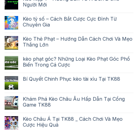
Người Mới
Kèo tỷ số – Cách Bắt Cược Cực Đỉnh Từ
Chuyên Gia
Kèo Thẻ Phạt – Hướng Dẫn Cách Chơi Và Mẹo
Thắng Lớn
kèo phạt góc? Những Loại Kèo Phạt Góc Phổ
Biến Trong Cá Cược
Bí Quyết Chinh Phục kèo tài xỉu Tại TK88
Khám Phá Kèo Châu Âu Hấp Dẫn Tại Cổng
Game TK88
Kèo Châu Á Tại TK88 _ Cách Chơi Và Mẹo
Cược Hiệu Quả