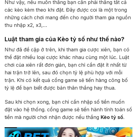
Như vậy, nếu muốn thắng bạn cần phải thắng tất cả
các kèo kèm theo khi đặt. Đây được coi là một trong
những cách chơi mang đến cho người tham gia nguồn
thu nhập x2, x3,…
Luật tham gia của Kèo tỷ số như thế nào?
Như đã đề cập ở trên, khi tham gia cược xiên, bạn có
thể đặt nhiều loại cược khác nhau cùng một lúc. Luật
chơi của xiên rất đơn giản, bạn chỉ cần đặt ít nhất từ
hai trận trở lên, sau đó chọn tỷ lệ phù hợp với mỗi
trận. Khi có kết quả cổng game sẽ tiến hàng công bố
tỷ lệ để bạn biết được bản thân thắng hay thua.
Sau khi chọn xong, bạn chỉ cần nhập số tiền muốn
đặt vào hệ thống. cổng game sẽ tiến hành tính toán số
tiền mà người chơi nhận được nếu thắng
Kèo tỷ số
.