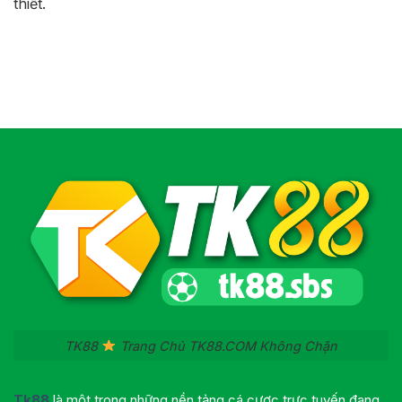
thiết.
TK88
Trang Chủ TK88.COM Không Chặn
Tk88
là một trong những nền tảng cá cược trực tuyến đang