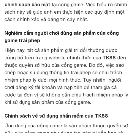
chính sách bảo mật
tại cổng game. Việc hiểu rõ chính
sách này sẽ giúp anh em thực hiện các quy định một
cách chính xác và đáng tin cậy nhất.
Nghiêm cấm người chơi dùng sản phẩm của cổng
game trái phép
Hiện nay, tất cả sản phẩm giải trí đổi thưởng được
công bố trên trang website chính thức của
TK88
đều
thuộc quyền sở hữu của cổng game. Do đó, việc sao
chép hoặc sử dụng thông tin trái phép sẽ chịu trách
nhiệm pháp lý dưới mọi hình thức. Tuy nhiên, người
chơi đăng ký tài khoản và nạp tiền để tham gia cá
cược tại đơn vị sẽ không cần chịu trách nhiệm pháp lý
khi sử dụng sản phẩm của cổng game.
Chính sách về sử dụng phần mềm của TK88
Ứng dụng của cổng game là sản phẩm thuộc quyền sở
hữu của cồng game này được tạo nên từ tiền bạc và