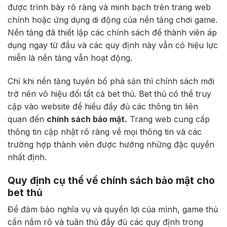
được trình bày rõ ràng và minh bạch trên trang web
chính hoặc ứng dụng di động của nền tảng chơi game.
Nền tảng đã thiết lập các chính sách để thành viên áp
dụng ngay từ đầu và các quy định này vẫn có hiệu lực
miễn là nền tảng vẫn hoạt động.
Chỉ khi nền tảng tuyên bố phá sản thì chính sách mới
trở nên vô hiệu đối tất cả bet thủ. Bet thủ có thể truy
cập vào website để hiểu đầy đủ các thông tin liên
quan đến
chính sách bảo mật.
Trang web cung cấp
thông tin cập nhật rõ ràng về mọi thông tin và các
trường hợp thành viên được hưởng những đặc quyền
nhất định.
Quy định cụ thể về chính sách bảo mật cho
bet thủ
Để đảm bảo nghĩa vụ và quyền lợi của mình, game thủ
cần nắm rõ và tuân thủ đầy đủ các quy định trong