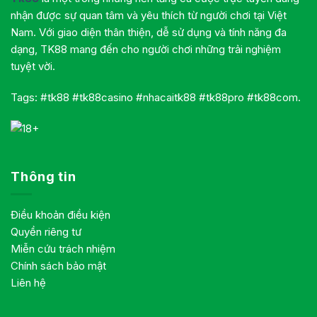
nhận được sự quan tâm và yêu thích từ người chơi tại Việt
Nam. Với giao diện thân thiện, dễ sử dụng và tính năng đa
dạng, TK88 mang đến cho người chơi những trải nghiệm
tuyệt vời.
Tags: #tk88 #tk88casino #nhacaitk88 #tk88pro #tk88com.
Thông tin
Điều khoản điều kiện
Quyền riêng tư
Miễn cứu trách nhiệm
Chính sách bảo mật
Liên hệ