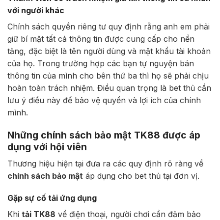
với người khác
Chính sách quyền riêng tư quy định rằng anh em phải
giữ bí mật tất cả thông tin được cung cấp cho nền
tảng, đặc biệt là tên người dùng và mật khẩu tài khoản
của họ. Trong trường hợp các bạn tự nguyện bán
thông tin của mình cho bên thứ ba thì họ sẽ phải chịu
hoàn toàn trách nhiệm. Điều quan trọng là bet thủ cần
lưu ý điều này để bảo vệ quyền và lợi ích của chính
mình.
Những chính sách bảo mật TK88 được áp
dụng với hội viên
Thương hiệu hiện tại đưa ra các quy định rõ ràng về
chính sách bảo mật
áp dụng cho bet thủ tại đơn vị.
Gặp sự cố tải ứng dụng
Khi
tải TK88
về điện thoại, người chơi cần đảm bảo